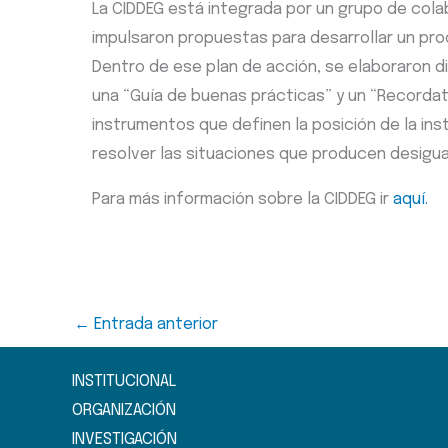
La CIDDEG está integrada por un grupo de cola
impulsaron propuestas para desarrollar un pr
Dentro de ese plan de acción, se elaboraron 
una “Guía de buenas prácticas” y un “Recordat
instrumentos que definen la posición de la ins
resolver las situaciones que producen desigua
Para más información sobre la CIDDEG ir
aquí.
←
Entrada anterior
INSTITUCIONAL
ORGANIZACIÓN
INVESTIGACIÓN