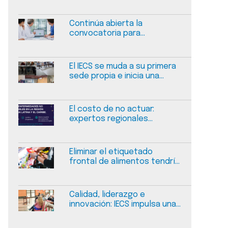
Continúa abierta la
convocatoria para
presentar experiencias de
mejora en calidad y
seguridad en salud
El IECS se muda a su primera
sede propia e inicia una
nueva etapa
El costo de no actuar:
expertos regionales
dialogarán sobre el
financiamiento sostenible
de las enfermedades no
Eliminar el etiquetado
transmisibles
frontal de alimentos tendría
un impacto negativo
medible en la salud pública
en Argentina
Calidad, liderazgo e
innovación: IECS impulsa una
jornada sobre gestión del
cambio en salud en Salta