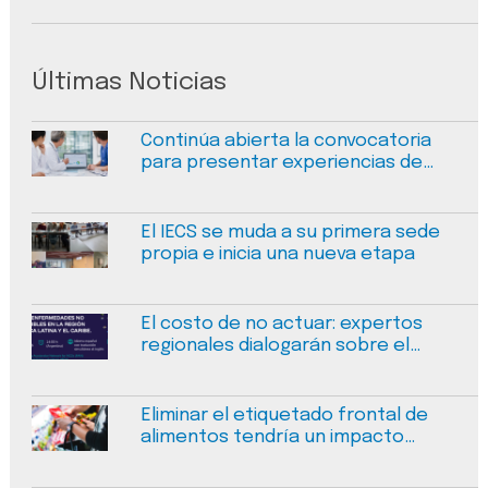
Últimas Noticias
Continúa abierta la convocatoria
para presentar experiencias de
mejora en calidad y seguridad en
salud
El IECS se muda a su primera sede
propia e inicia una nueva etapa
El costo de no actuar: expertos
regionales dialogarán sobre el
financiamiento sostenible de las
enfermedades no transmisibles
Eliminar el etiquetado frontal de
alimentos tendría un impacto
negativo medible en la salud
pública en Argentina