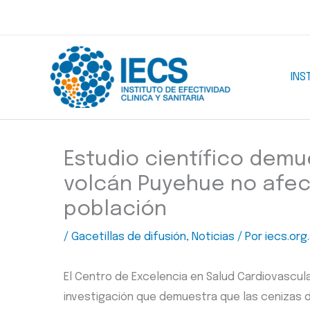
Ir
al
contenido
INS
Estudio científico demu
volcán Puyehue no afec
población
/
Gacetillas de difusión
,
Noticias
/ Por
iecs.org.
El Centro de Excelencia en Salud Cardiovascula
investigación que demuestra que las cenizas 