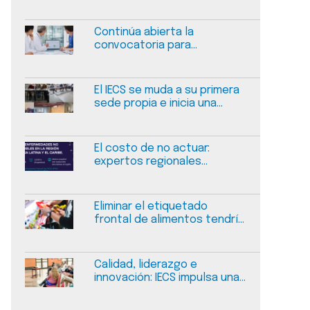
Continúa abierta la
convocatoria para
presentar experiencias de
mejora en calidad y
seguridad en salud
El IECS se muda a su primera
sede propia e inicia una
nueva etapa
El costo de no actuar:
expertos regionales
dialogarán sobre el
financiamiento sostenible
de las enfermedades no
Eliminar el etiquetado
transmisibles
frontal de alimentos tendría
un impacto negativo
medible en la salud pública
en Argentina
Calidad, liderazgo e
innovación: IECS impulsa una
jornada sobre gestión del
cambio en salud en Salta