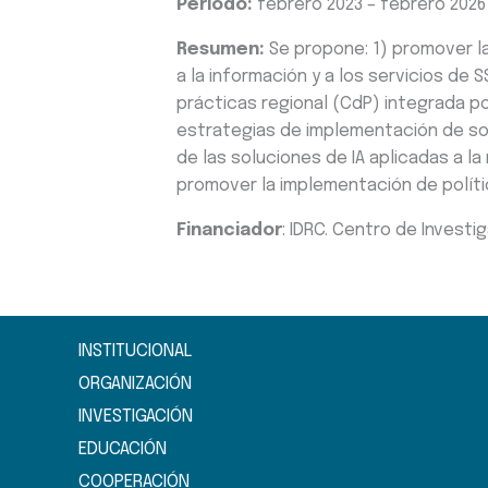
Período:
febrero 2023 – febrero 2026
Resumen:
Se propone: 1) promover la
a la información y a los servicios d
prácticas regional (CdP) integrada po
estrategias de implementación de sol
de las soluciones de IA aplicadas a l
promover la implementación de políti
Financiador
: IDRC. Centro de Investi
INSTITUCIONAL
ORGANIZACIÓN
INVESTIGACIÓN
EDUCACIÓN
COOPERACIÓN