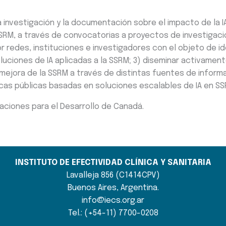
 investigación y la documentación sobre el impacto de la IA
e SSRM, a través de convocatorias a proyectos de investiga
r redes, instituciones e investigadores con el objeto de id
uciones de IA aplicadas a la SSRM; 3) diseminar activamen
a mejora de la SSRM a través de distintas fuentes de inform
cas públicas basadas en soluciones escalables de IA en SS
gaciones para el Desarrollo de Canadá.
INSTITUTO DE EFECTIVIDAD CLÍNICA Y SANITARIA
Lavalleja 856 (C1414CPV)
Buenos Aires, Argentina.
info@iecs.org.ar
Tel.: (+54-11) 7700-0208