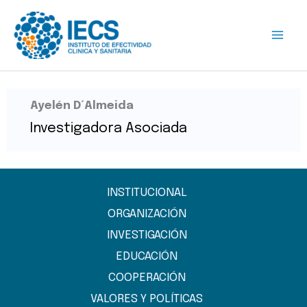
Ir
al
contenido
Ayelén D´Almeida
Investigadora Asociada
INSTITUCIONAL
ORGANIZACIÓN
INVESTIGACIÓN
EDUCACIÓN
COOPERACIÓN
VALORES Y POLÍTICAS