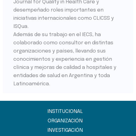
Journal for Quality in Health Care y
desempeñado roles importantes en
iniciativas internacionales como CLICSS y
ISQua.
Además de su trabajo en el IECS, ha
colaborado como consultor en distintas
organizaciones y países, llevando sus
conocimientos y experiencia en gestión
clínica y mejoras de calidad a hospitales y
entidades de salud en Argentina y toda
Latinoamérica.
INSTITUCIONAL
ORGANIZACIÓN
INVESTIGACIÓN