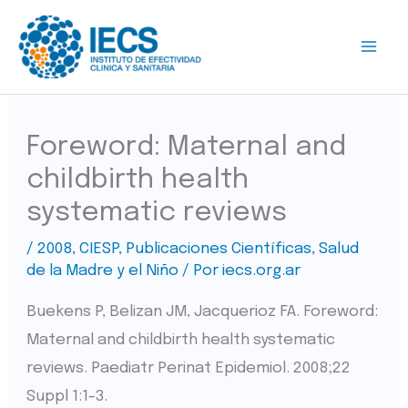
Ir
al
contenido
Foreword: Maternal and
childbirth health
systematic reviews
/
2008
,
CIESP
,
Publicaciones Científicas
,
Salud
de la Madre y el Niño
/ Por
iecs.org.ar
Buekens P, Belizan JM, Jacquerioz FA. Foreword:
Maternal and childbirth health systematic
reviews. Paediatr Perinat Epidemiol. 2008;22
Suppl 1:1-3.