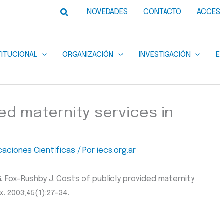
Buscar
NOVEDADES
CONTACTO
ACCES
TITUCIONAL
ORGANIZACIÓN
INVESTIGACIÓN
ed maternity services in
caciones Científicas
/ Por
iecs.org.ar
 G, Fox-Rushby J. Costs of publicly provided maternity
x. 2003;45(1):27-34.