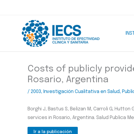
Ir
al
contenido
INS
Costs of publicly provid
Rosario, Argentina
/
2003
,
Investigación Cualitativa en Salud
,
Publi
Borghi J, Bastus S, Belizan M, Carroli G, Hutton
services in Rosario, Argentina. Salud Publica Me
Ir a la publicación