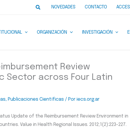
Buscar
NOVEDADES
CONTACTO
ACCES
TITUCIONAL
ORGANIZACIÓN
INVESTIGACIÓN
Reimbursement Review
ic Sector across Four Latin
ias
,
Publicaciones Científicas
/ Por
iecs.org.ar
. Status Update of the Reimbursement Review Environment in
ntries. Value in Health Regional Issues. 2012;1(2):223-227.