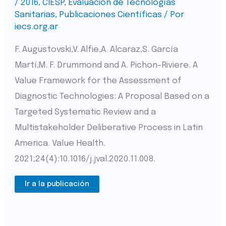
/
2016
,
CIESP
,
Evaluación de Tecnologías
Sanitarias
,
Publicaciones Científicas
/ Por
iecs.org.ar
F. Augustovski,V. Alfie,A. Alcaraz,S. García
Martí,M. F. Drummond and A. Pichon-Riviere. A
Value Framework for the Assessment of
Diagnostic Technologies: A Proposal Based on a
Targeted Systematic Review and a
Multistakeholder Deliberative Process in Latin
America. Value Health.
2021;24(4):10.1016/j.jval.2020.11.008.
Ir a la publicación