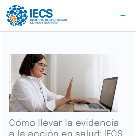
Ir
al
contenido
Cómo llevar la evidencia
a la acción en salud: IECS