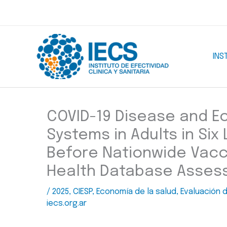
Ir
al
contenido
INS
COVID-19 Disease and E
Systems in Adults in Six
Before Nationwide Vacci
Health Database Assess
/
2025
,
CIESP
,
Economía de la salud
,
Evaluación 
iecs.org.ar