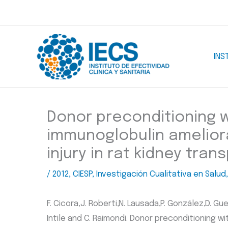
Ir
al
contenido
INS
Donor preconditioning w
immunoglobulin amelior
injury in rat kidney tran
/
2012
,
CIESP
,
Investigación Cualitativa en Salud
F. Cicora,J. Roberti,N. Lausada,P. González,D. Guerr
Intile and C. Raimondi. Donor preconditioning 