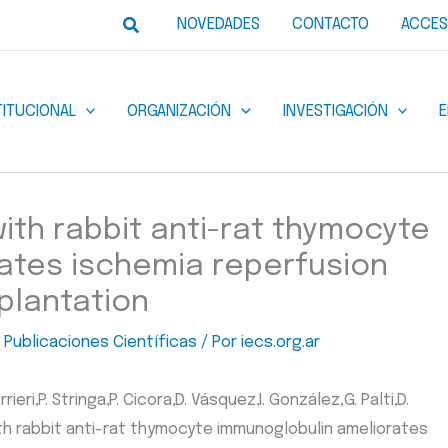
Buscar
NOVEDADES
CONTACTO
ACCES
TITUCIONAL
ORGANIZACIÓN
INVESTIGACIÓN
ith rabbit anti-rat thymocyte
ates ischemia reperfusion
splantation
,
Publicaciones Científicas
/ Por
iecs.org.ar
ieri,P. Stringa,P. Cicora,D. Vásquez,I. González,G. Palti,D.
with rabbit anti-rat thymocyte immunoglobulin ameliorates