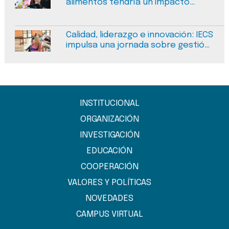
alimentos tendría un impacto
negativo medible en la salud
pública en Argentina
Calidad, liderazgo e innovación: IECS
impulsa una jornada sobre gestión
del cambio en salud en Salta
INSTITUCIONAL
ORGANIZACIÓN
INVESTIGACIÓN
EDUCACIÓN
COOPERACIÓN
VALORES Y POLÍTICAS
NOVEDADES
CAMPUS VIRTUAL