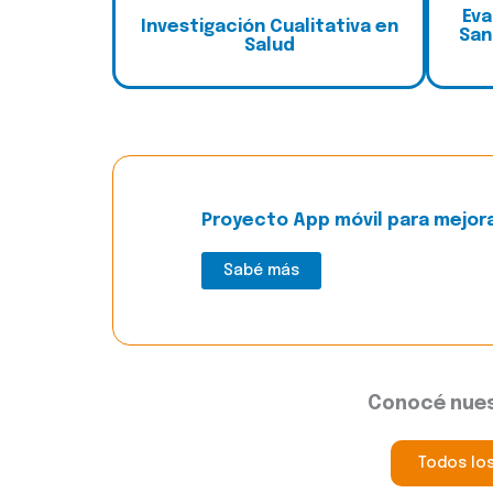
E
va
I
nvestigación Cualitativa en
San
Salud
Proyecto App móvil para mejora
Sabé más
Conocé nues
Todos lo