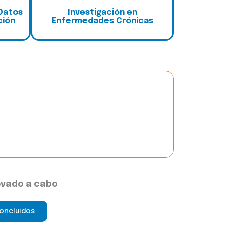
 Datos
I
nvestigación en
ción
Enfermedades Crónic
as
evado a cabo
oncluidos