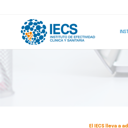
Ir
al
contenido
INS
El IECS lleva a