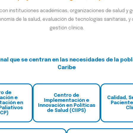
con instituciones académicas, organizaciones de salud y go
onomía de la salud, evaluación de tecnologías sanitarias, y 
gestión clínica.
al que se centran en las necesidades de la pobl
Caribe
ro de
C
entro de
gación e
Calidad, S
Implementación e
tación en
Paciente
Innovación en Políticas
Paliativos
Clí
de Salud (CIIPS)
-CP)