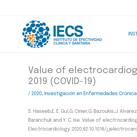
Ir
al
contenido
INS
Value of electrocardiog
2019 (COVID-19)
/
2020
,
Investigación en Enfermedades Crónica
S. Haseeb,E. E. Gul,G. Cinier,G. Bazoukis,J. Alvare
Baranchuk and Y. C. Ise. Value of electrocardio
Electrocardiology. 2020;62:10.1016/j.jelectrocar