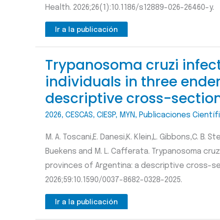
Health. 2026;26(1):10.1186/s12889-026-26460-y.
Ir a la publicación
Trypanosoma cruzi infecti
individuals in three ende
descriptive cross-sectio
2026
,
CESCAS
,
CIESP
,
MYN
,
Publicaciones Científ
M. A. Toscani,E. Danesi,K. Klein,L. Gibbons,C. B. St
Buekens and M. L. Cafferata. Trypanosoma cruzi 
provinces of Argentina: a descriptive cross-se
2026;59:10.1590/0037-8682-0328-2025.
Ir a la publicación