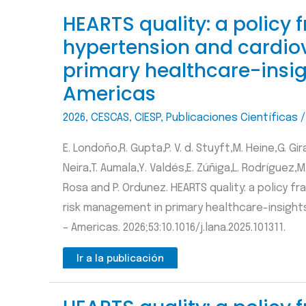
HEARTS quality: a policy
hypertension and cardio
primary healthcare-insig
Americas
2026
,
CESCAS
,
CIESP
,
Publicaciones Científicas
E. Londoño,R. Gupta,P. V. d. Stuyft,M. Heine,G. Gir
Neira,T. Aumala,Y. Valdés,E. Zúñiga,L. Rodríguez,M.
Rosa and P. Ordunez. HEARTS quality: a policy
risk management in primary healthcare-insight
– Americas. 2026;53:10.1016/j.lana.2025.101311.
Ir a la publicación