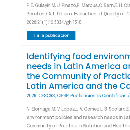
P. E. Gulayin,M. J. Pinazo,R. Marcus,C. Bern,E. H. C
Perel and A. L. Ribeiro. Evaluation of Quality o
2026;21(1):10.5334/gh.1518.
Ir a la publicación
Identifying food environ
needs in Latin America a
the Community of Practice
Latin America and the 
2026
,
CESCAS
,
CIESP
,
Publicaciones Científicas
N. Elorriaga,M. V. López,L. V. Gomez,L. B. Scolaro,
environment policies and research needs in Lat
Community of Practice in Nutrition and Health 