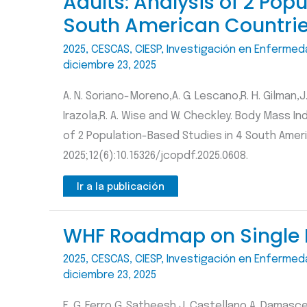
Adults: Analysis of 2 Pop
South American Countri
2025
,
CESCAS
,
CIESP
,
Investigación en Enfermed
diciembre 23, 2025
A. N. Soriano-Moreno,A. G. Lescano,R. H. Gilman,J.
Irazola,R. A. Wise and W. Checkley. Body Mass I
of 2 Population-Based Studies in 4 South Ameri
2025;12(6):10.15326/jcopdf.2025.0608.
Ir a la publicación
WHF Roadmap on Single P
2025
,
CESCAS
,
CIESP
,
Investigación en Enfermed
diciembre 23, 2025
E. G. Ferro,G. Satheesh,J. Castellano,A. Damascen