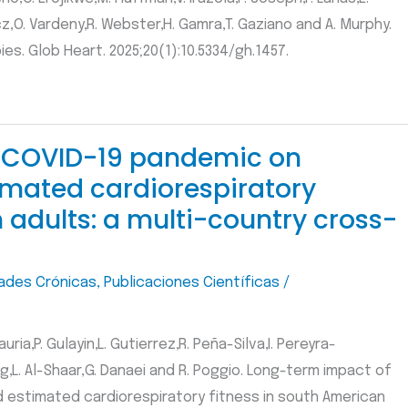
icz,O. Vardeny,R. Webster,H. Gamra,T. Gaziano and A. Murphy.
s. Glob Heart. 2025;20(1):10.5334/gh.1457.
e COVID-19 pandemic on
timated cardiorespiratory
 adults: a multi-country cross-
ades Crónicas
,
Publicaciones Científicas
/
auria,P. Gulayin,L. Gutierrez,R. Peña-Silva,I. Pereyra-
ng,L. Al-Shaar,G. Danaei and R. Poggio. Long-term impact of
d estimated cardiorespiratory fitness in south American