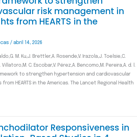
 framework to strengthen
vascular risk management in
hts from HEARTS in the
icas
/
abril 14, 2026
aldo,G. M. Ku,J. Brettler,A. Rosende,V. Irazola,J. Toelsie,C.
 Villatoro,M. C. Escobar,V. Pérez,A. Bencomo,M. Pereira,A. d. l.
 framework to strengthen hypertension and cardiovascular
s from HEARTS in the Americas. The Lancet Regional Health
nchodilator Responsiveness in