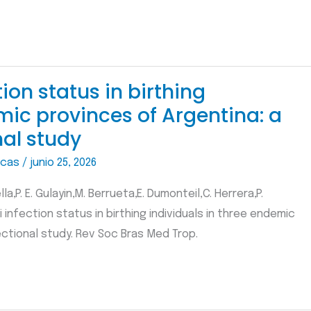
on status in birthing
mic provinces of Argentina: a
nal study
icas
/
junio 25, 2026
ella,P. E. Gulayin,M. Berrueta,E. Dumonteil,C. Herrera,P.
infection status in birthing individuals in three endemic
ctional study. Rev Soc Bras Med Trop.