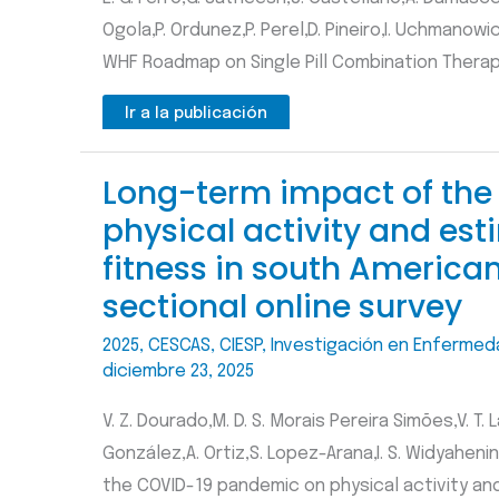
Ogola,P. Ordunez,P. Perel,D. Pineiro,I. Uchmanow
WHF Roadmap on Single Pill Combination Therapie
Ir a la publicación
Long-term impact of th
physical activity and es
fitness in south American
sectional online survey
2025
,
CESCAS
,
CIESP
,
Investigación en Enfermed
diciembre 23, 2025
V. Z. Dourado,M. D. S. Morais Pereira Simões,V. T. L
González,A. Ortiz,S. Lopez-Arana,I. S. Widyaheni
the COVID-19 pandemic on physical activity an