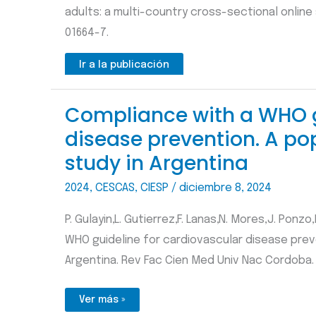
adults: a multi-country cross-sectional online 
01664-7.
Ir a la publicación
Compliance with a WHO g
disease prevention. A po
study in Argentina
2024
,
CESCAS
,
CIESP
/
diciembre 8, 2024
P. Gulayin,L. Gutierrez,F. Lanas,N. Mores,J. Ponzo
WHO guideline for cardiovascular disease prev
Argentina. Rev Fac Cien Med Univ Nac Cordoba. 2
Compliance
Ver más »
with