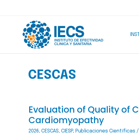
Ir
al
contenido
INS
CESCAS
Evaluation of Quality of
Cardiomyopathy
2026
,
CESCAS
,
CIESP
,
Publicaciones Científicas