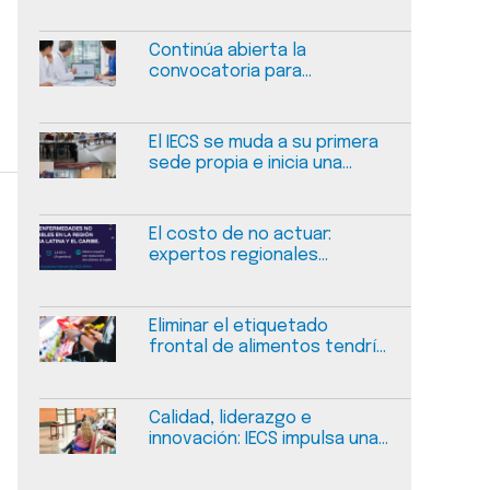
Continúa abierta la
convocatoria para
presentar experiencias de
mejora en calidad y
seguridad en salud
El IECS se muda a su primera
sede propia e inicia una
nueva etapa
El costo de no actuar:
expertos regionales
dialogarán sobre el
financiamiento sostenible
de las enfermedades no
Eliminar el etiquetado
transmisibles
frontal de alimentos tendría
un impacto negativo
medible en la salud pública
en Argentina
Calidad, liderazgo e
innovación: IECS impulsa una
jornada sobre gestión del
cambio en salud en Salta