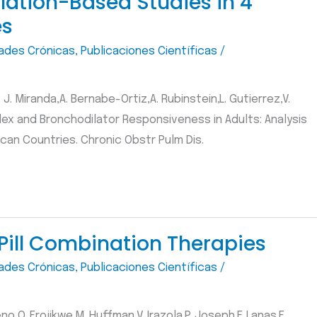
ulation-Based Studies in 4
es
ades Crónicas
,
Publicaciones Científicas
/
 J. Miranda,A. Bernabe-Ortiz,A. Rubinstein,L. Gutierrez,V.
ndex and Bronchodilator Responsiveness in Adults: Analysis
can Countries. Chronic Obstr Pulm Dis.
ill Combination Therapies
ades Crónicas
,
Publicaciones Científicas
/
o,O. Erojikwe,M. Huffman,V. Irazola,P. Joseph,F. Lanas,E.