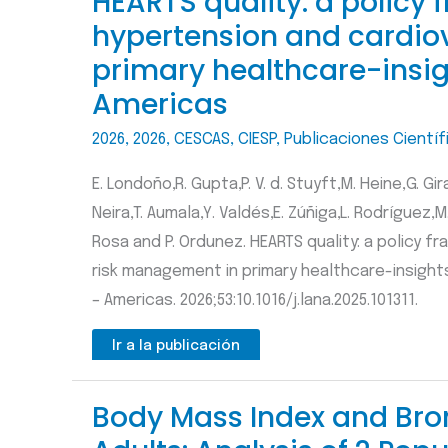
HEARTS quality: a policy
hypertension and cardio
primary healthcare-insig
Americas
2026
,
2026
,
CESCAS
,
CIESP
,
Publicaciones Científ
E. Londoño,R. Gupta,P. V. d. Stuyft,M. Heine,G. Gir
Neira,T. Aumala,Y. Valdés,E. Zúñiga,L. Rodríguez,M.
Rosa and P. Ordunez. HEARTS quality: a policy
risk management in primary healthcare-insight
– Americas. 2026;53:10.1016/j.lana.2025.101311.
Ir a la publicación
Body Mass Index and Bro