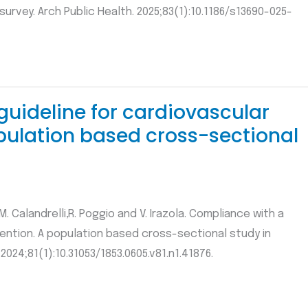
survey. Arch Public Health. 2025;83(1):10.1186/s13690-025-
uideline for cardiovascular
pulation based cross-sectional
,M. Calandrelli,R. Poggio and V. Irazola. Compliance with a
ention. A population based cross-sectional study in
024;81(1):10.31053/1853.0605.v81.n1.41876.