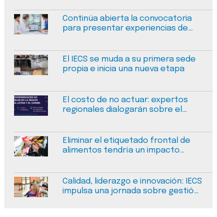
Continúa abierta la convocatoria
para presentar experiencias de
mejora en calidad y seguridad en
salud
El IECS se muda a su primera sede
propia e inicia una nueva etapa
El costo de no actuar: expertos
regionales dialogarán sobre el
financiamiento sostenible de las
enfermedades no transmisibles
Eliminar el etiquetado frontal de
alimentos tendría un impacto
negativo medible en la salud
pública en Argentina
Calidad, liderazgo e innovación: IECS
impulsa una jornada sobre gestión
del cambio en salud en Salta