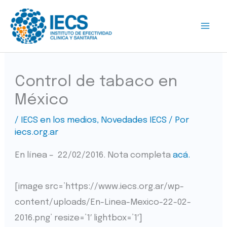
Ir
al
contenido
Control de tabaco en
México
/
IECS en los medios
,
Novedades IECS
/ Por
iecs.org.ar
En línea – 22/02/2016. Nota completa
acá.
[image src=’https://www.iecs.org.ar/wp-
content/uploads/En-Linea-Mexico-22-02-
2016.png’ resize=’1′ lightbox=’1′]