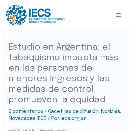
Ir
al
contenido
Estudio en Argentina: el
tabaquismo impacta más
en las personas de
menores ingresos y las
medidas de control
promueven la equidad
8 comentarios
/
Gacetillas de difusión
,
Noticias
,
Novedades IECS
/ Por
iecs.org.ar