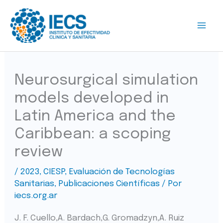
Ir
al
contenido
Neurosurgical simulation
models developed in
Latin America and the
Caribbean: a scoping
review
/
2023
,
CIESP
,
Evaluación de Tecnologías
Sanitarias
,
Publicaciones Científicas
/ Por
iecs.org.ar
J. F. Cuello,A. Bardach,G. Gromadzyn,A. Ruiz