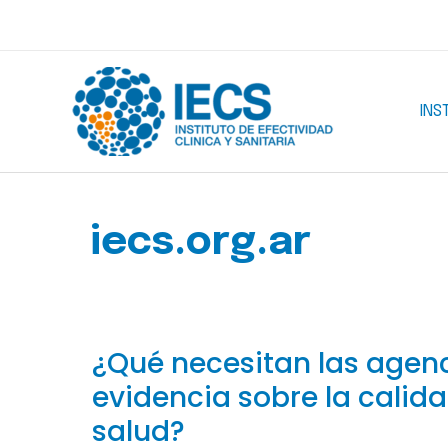
Ir
al
contenido
INS
iecs.org.ar
¿Qué necesitan las agen
evidencia sobre la calid
salud?