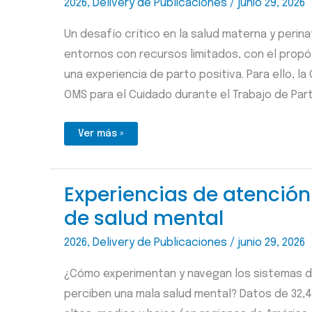
2026
,
Delivery de Publicaciones
/
junio 29, 2026
hospitales
de
la
Un desafío crítico en la salud materna y perin
India
entornos con recursos limitados, con el propó
una experiencia de parto positiva. Para ello, la
OMS para el Cuidado durante el Trabajo de Par
Codiseño de
Ver más »
una
estrategia para
la implementación
de
la
Experiencias de atenció
Guía OMS de
Cuidados
de salud mental
durante
el
Trabajo
de
2026
,
Delivery de Publicaciones
/
junio 29, 2026
Parto en
4
hospitales
¿Cómo experimentan y navegan los sistemas de
de
la
perciben una mala salud mental? Datos de 32,4
India