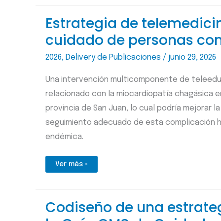
contra
mpox
en
Estrategia de telemedici
el
embarazo
cuidado de personas co
y
niñas
y
niños
2026
,
Delivery de Publicaciones
/
junio 29, 2026
Una intervención multicomponente de teleedu
relacionado con la miocardiopatía chagásica e
provincia de San Juan, lo cual podría mejorar la
seguimiento adecuado de esta complicación h
endémica.
Estrategia
Ver más »
de
telemedicina
para
mejorar
la
Codiseño de una estrate
detección
y
cuidado