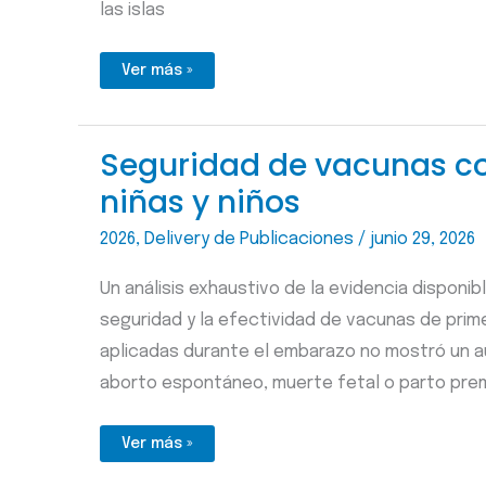
las islas
No
Ver más »
existe
una
epidemia
global
de
Seguridad de vacunas co
obesidad
“única”:
niñas y niños
se
estabiliza
o
baja
2026
,
Delivery de Publicaciones
/
junio 29, 2026
en
los
países
Un análisis exhaustivo de la evidencia disponib
ricos
y
seguridad y la efectividad de vacunas de prim
se
acelera
aplicadas durante el embarazo no mostró un 
en
los
aborto espontáneo, muerte fetal o parto prem
que
están
en
desarrollo
Seguridad
Ver más »
de
vacunas