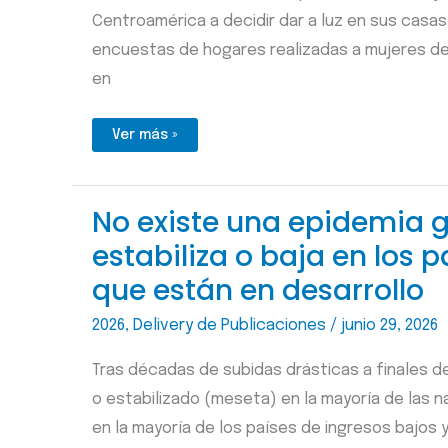
Centroamérica a decidir dar a luz en sus casas
encuestas de hogares realizadas a mujeres de 
en
¿En
Ver más »
casa
o
en
instituciones?
Factores
No existe una epidemia g
que
explican
estabiliza o baja en los p
el
lugar
del
que están en desarrollo
parto
en
regiones
2026
,
Delivery de Publicaciones
/
junio 29, 2026
desfavorecidas
de
Latinoamérica
Tras décadas de subidas drásticas a finales d
o estabilizado (meseta) en la mayoría de las n
en la mayoría de los países de ingresos bajos 