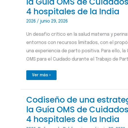
la Guía OMS de Cuidados 
de
personas
4 hospitales de la India
con
miocardiopatía
chagásica
2026
/
junio 29, 2026
Un desafío crítico en la salud materna y perin
entornos con recursos limitados, con el propó
una experiencia de parto positiva. Para ello, la
OMS para el Cuidado durante el Trabajo de Par
Codiseño de
Ver más »
una
estrategia para
la implementación
de
la
Codiseño de una estrate
Guía OMS de
Cuidados
la Guía OMS de Cuidados 
durante
el
Trabajo
4 hospitales de la India
de
Parto en
4