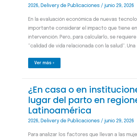
2026
,
Delivery de Publicaciones
/
junio 29, 2026
En la evaluación económica de nuevas tecnol
importante considerar el impacto que tiene en 
intervención. Pero, para calcularlo, se requier
“calidad de vida relacionada con la salud”. Una 
¿Qué
Ver más »
necesitan
las
agencias
de
ETS
¿En casa o en institucion
para
generar
lugar del parto en regio
evidencia
sobre
la
Latinoamérica
calidad
de
vida
2026
,
Delivery de Publicaciones
/
junio 29, 2026
relacionada
con
la
Para analizar los factores que llevan a las mu
salud?