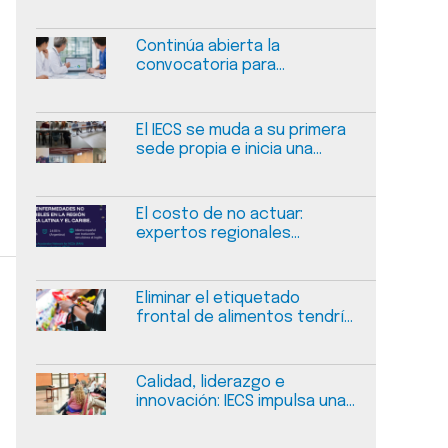
Continúa abierta la
convocatoria para
presentar experiencias de
mejora en calidad y
seguridad en salud
El IECS se muda a su primera
sede propia e inicia una
nueva etapa
El costo de no actuar:
expertos regionales
dialogarán sobre el
financiamiento sostenible
de las enfermedades no
Eliminar el etiquetado
transmisibles
frontal de alimentos tendría
un impacto negativo
medible en la salud pública
en Argentina
Calidad, liderazgo e
innovación: IECS impulsa una
jornada sobre gestión del
cambio en salud en Salta