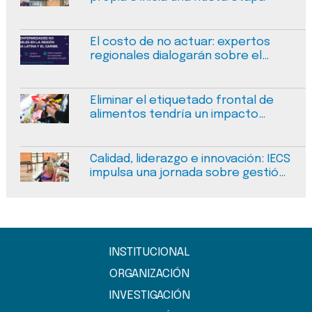
El costo de no actuar: expertos
regionales dialogarán sobre el
financiamiento sostenible de las
enfermedades no transmisibles
Eliminar el etiquetado frontal de
alimentos tendría un impacto
negativo medible en la salud
pública en Argentina
Calidad, liderazgo e innovación: IECS
impulsa una jornada sobre gestión
del cambio en salud en Salta
INSTITUCIONAL
ORGANIZACIÓN
INVESTIGACIÓN